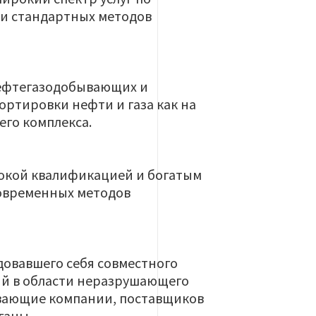
 и стандартных методов
 нефтегазодобывающих и
ртировки нефти и газа как на
его комплекса.
окой квалификацией и богатым
современных методов
довавшего себя совместного
ий в области неразрушающего
вающие компании, поставщиков
ганы.