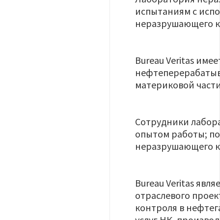
испытаниям с испо
неразрушающего к
Bureau Veritas им
нефтеперерабатыва
материковой части
Сотрудники лабор
опытом работы; п
неразрушающего к
Bureau Veritas явл
отраслевого проек
контроля в нефте
услуг НК, произво