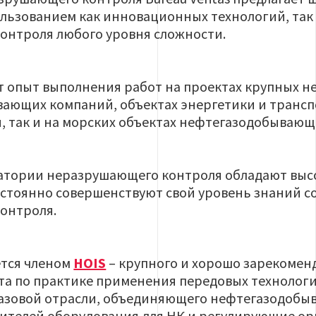
льзованием как инновационных технологий, так
онтроля любого уровня сложности.
еет опыт выполнения работ на проектах крупных
ющих компаний, объектах энергетики и транспо
, так и на морских объектах нефтегазодобывающ
атории неразрушающего контроля обладают выс
остоянно совершенствуют свой уровень знаний 
онтроля.
яется членом
HOIS
– крупного и хорошо зарекомен
та по практике применения передовых технолог
газовой отрасли, объединяющего нефтегазодобы
дителей оборудования для НК и регулирующие ор