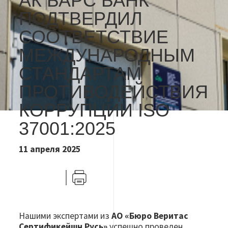
АК БАРС БАНК
ПОДТВЕРДИЛ
СООТВЕТСТВИЕ
МЕЖДУНАРОДНЫМ
СТАНДАРТАМ
ПРОТИВОДЕЙСТВИЯ
КОРРУПЦИИ ISO
37001:2025
11 апреля 2025
VK
Telegram
Печать
Нашими экспертами из
АО «Бюро Веритас
Сертификейшн Русь»
успешно проведен