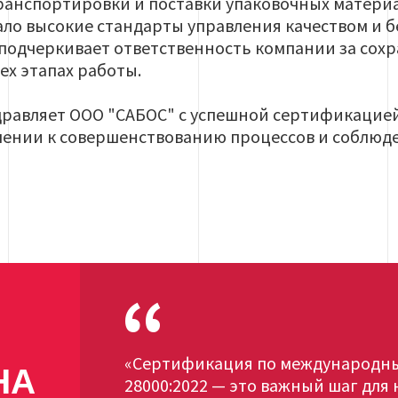
транспортировки и поставки упаковочных мате
о высокие стандарты управления качеством и б
 подчеркивает ответственность компании за сох
ех этапах работы.
дравляет ООО "САБОС" с успешной сертификацие
лении к совершенствованию процессов и соблюд
«Сертификация по международным
НА
28000:2022 — это важный шаг для