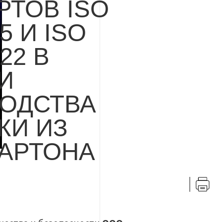
РТОВ ISO
5 И ISO
22 В
И
ОДСТВА
КИ ИЗ
АРТОНА
VK
Telegr
Пе