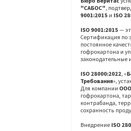
Бюро Веритас
усп
"САБОС"
, подтве
9001:2015
и
ISO 2
ISO 9001:2015
— эт
Сертификация по 
постоянное качеств
гофрокартона и уп
законодательные
ISO 28000:2022
, «
Б
Требования
», уст
Для компании
ООО
гофрокартона, тар
контрабанда, терр
сохранность проду
Внедрение
ISO 28