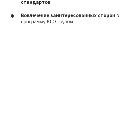
стандартов
Вовлечение заинтересованных сторон
в
программу КСО Группы
Соблюдение
принципов
защиты прав
человека
Борьба
с коррупцией
ПОДРОБНЕЕ О
ЛИНЕЙКЕ УСЛУГ И
РЕШЕНИЙ BV
GREEN LINE